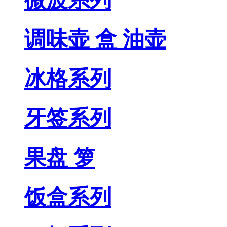
调味壶 盒 油壶
冰格系列
牙签系列
果盘 箩
饭盒系列