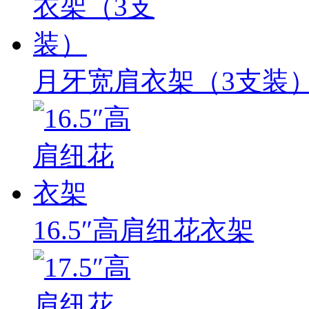
月牙宽肩衣架（3支装
16.5″高肩纽花衣架