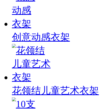
创意动感衣架
花领结儿童艺术衣架