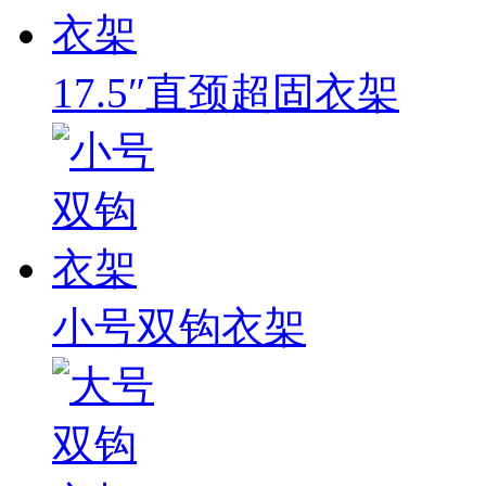
17.5″直颈超固衣架
小号双钩衣架