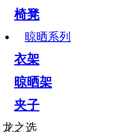
椅凳
晾晒系列
衣架
晾晒架
夹子
龙之选